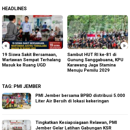
HEADLINES
«
»
Sambut HUT RI ke-81 di
Perkenalkan Diri Lewat Safari
Gunung Sanggabuana, KPU
Jumat, Kapolres Lumajang
Karawang Jaga Stamina
Ajak Warga Jaga Kamtibmas
Menuju Pemilu 2029
TAG:
PMI JEMBER
PMI Jember bersama BPBD distribusi 5.000
Liter Air Bersih di lokasi kekeringan
Tingkatkan Kesiapsiagaan Relawan, PMI
Jember Gelar Latihan Gabungan KSR