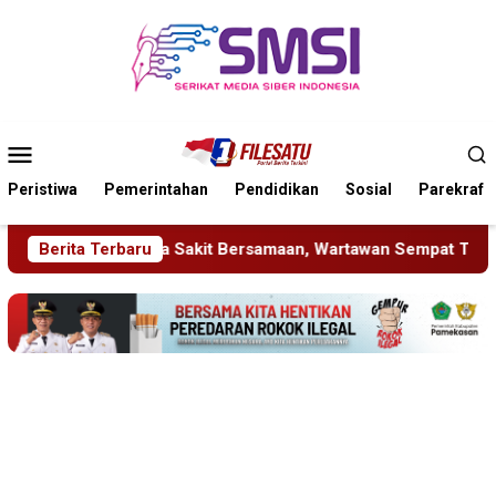
Loncat
ke
konten
Menu
Mobile
Peristiwa
Pemerintahan
Pendidikan
Sosial
Parekraf
Bersamaan, Wartawan Sempat Terhalang Masuk ke Ruang UGD
Berita Terbaru