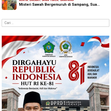
BERITA
,
DAERAH
,
JAWA TIMUR
,
SAMPANG
Misteri Sawah Bergemuruh di Sampang, Sua…
Cari
untuk: