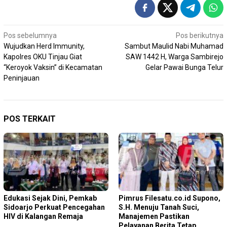
Navigasi
Pos sebelumnya
Pos berikutnya
Wujudkan Herd Immunity,
Sambut Maulid Nabi Muhamad
pos
Kapolres OKU Tinjau Giat
SAW 1442 H, Warga Sambirejo
“Keroyok Vaksin” di Kecamatan
Gelar Pawai Bunga Telur
Peninjauan
POS TERKAIT
Edukasi Sejak Dini, Pemkab
Pimrus Filesatu.co.id Supono,
Sidoarjo Perkuat Pencegahan
S.H. Menuju Tanah Suci,
HIV di Kalangan Remaja
Manajemen Pastikan
Pelayanan Berita Tetap