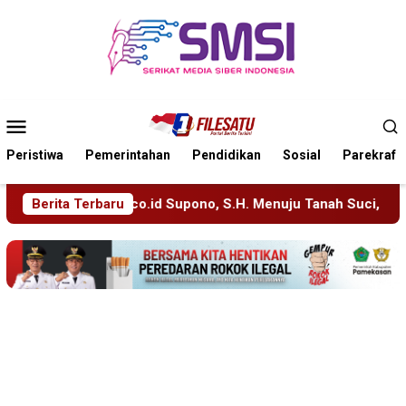
Loncat
ke
konten
Menu
Mobile
Peristiwa
Pemerintahan
Pendidikan
Sosial
Parekraf
H. Menuju Tanah Suci, Manajemen Pastikan Pelayanan Berita Te
Berita Terbaru