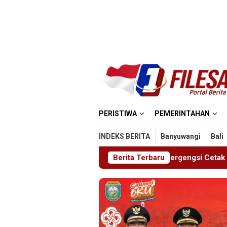
Loncat
ke
konten
PERISTIWA
PEMERINTAHAN
INDEKS BERITA
Banyuwangi
Bali
 2026, Ajang Bergengsi Cetak Relawan Muda Berprestasi
Berita Terbaru