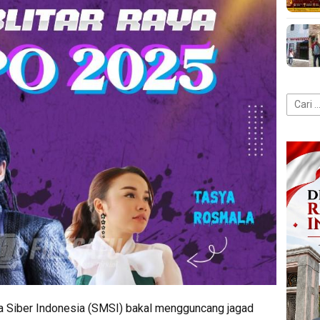
Cari
untuk:
a Siber Indonesia (SMSI) bakal mengguncang jagad