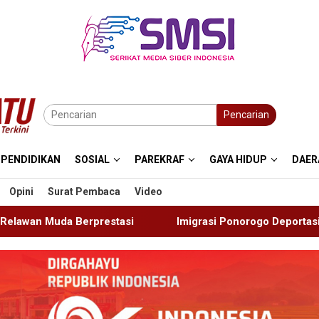
Pencarian
PENDIDIKAN
SOSIAL
PAREKRAF
GAYA HIDUP
DAER
Opini
Surat Pembaca
Video
Imigrasi Ponorogo Deportasi Satu WN Tiongkok Salahgunaka