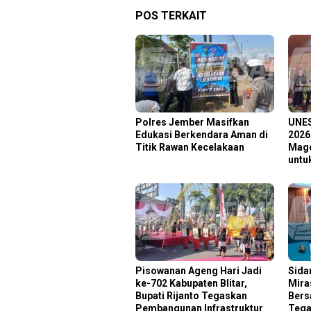
POS TERKAIT
Polres Jember Masifkan
‎UNE
Edukasi Berkendara Aman di
2026
Titik Rawan Kecelakaan
Mage
untu
Pisowanan Ageng Hari Jadi
Sida
ke-702 Kabupaten Blitar,
Mira
Bupati Rijanto Tegaskan
Bers
Pembangunan Infrastruktur
Tega