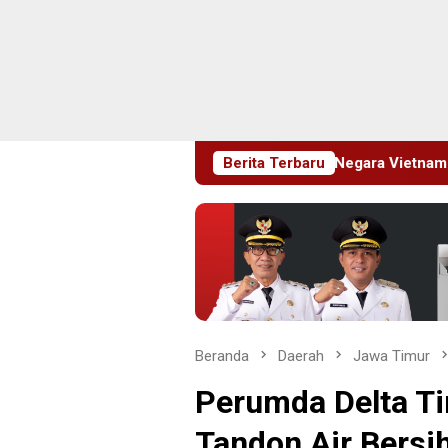
ng Deportasi 25 Warga Negara Vietnam
Berita Terbaru
Empat Proyek D
Beranda
Daerah
Jawa Timur
Perumda Delta T
Tandon Air Bers