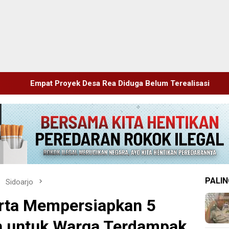
esa Rea Diduga Belum Terealisasi
Kapolsek Dentim Hadi
PALIN
Sidoarjo
irta Mempersiapkan 5
ih untuk Warga Terdampak