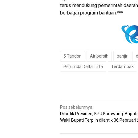
terus mendukung pemerintah daera
berbagai program bantuan.***
5 Tandon
Air bersih
banjir
d
Perumda Delta Tirta
Terdampak
Navigasi
Pos sebelumnya
Dilantik Presiden, KPU Karawang: Bupati
pos
Wakil Bupati Terpilh dilantik 06 Pebruari