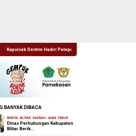
ri Pelepasan Purna Tugas Danramil 1611-01/Dentim, Perkuat Si
G BANYAK DIBACA
BERITA
,
BLITAR
,
DAERAH
,
JAWA TIMUR
Dinas Perhubungan Kabupaten
Blitar Berik…