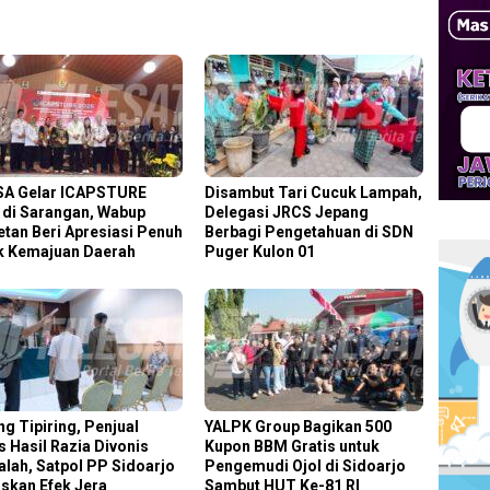
SA Gelar ICAPSTURE
Disambut Tari Cucuk Lampah,
 di Sarangan, Wabup
Delegasi JRCS Jepang
tan Beri Apresiasi Penuh
Berbagi Pengetahuan di SDN
k Kemajuan Daerah
Puger Kulon 01
ng Tipiring, Penjual
YALPK Group Bagikan 500
s Hasil Razia Divonis
Kupon BBM Gratis untuk
alah, Satpol PP Sidoarjo
Pengemudi Ojol di Sidoarjo
skan Efek Jera
Sambut HUT Ke-81 RI