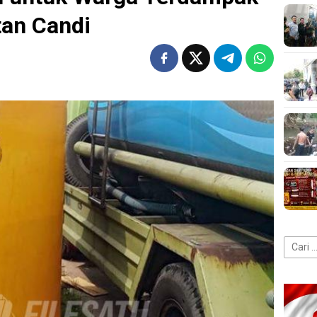
tan Candi
Cari
untuk: