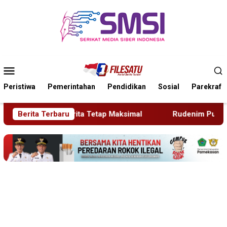
Loncat
ke
konten
Menu
Mobile
Peristiwa
Pemerintahan
Pendidikan
Sosial
Parekraf
mal
Berita Terbaru
Rudenim Pusat Tanjung Pinang Deportasi 25 Warga