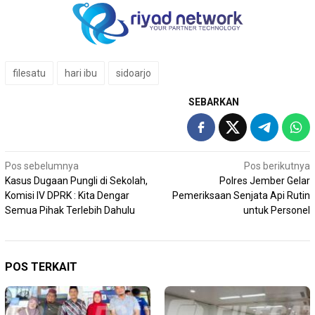
filesatu
hari ibu
sidoarjo
SEBARKAN
Navigasi
Pos sebelumnya
Pos berikutnya
Kasus Dugaan Pungli di Sekolah,
Polres Jember Gelar
pos
Komisi IV DPRK : Kita Dengar
Pemeriksaan Senjata Api Rutin
Semua Pihak Terlebih Dahulu
untuk Personel
POS TERKAIT