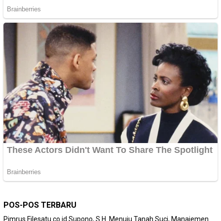
POS-POS TERBARU
Pimrus Filesatu.co.id Supono, S.H. Menuju Tanah Suci, Manajemen