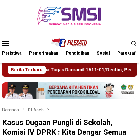
Loncat
ke
konten
Menu
Mobile
Peristiwa
Pemerintahan
Pendidikan
Sosial
Parekraf
1611-01/Dentim, Perkuat Sinergitas TNI-Polri
Berita Terbaru
Polres J
Beranda
DI Aceh
Kasus Dugaan Pungli di Sekolah,
Komisi IV DPRK : Kita Dengar Semua