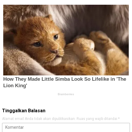
Tinggalkan Balasan
Alamat email Anda tidak akan dipublikasikan.
Ruas yang wajib ditandai
*