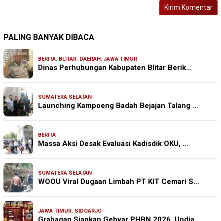
PALING BANYAK DIBACA
BERITA
,
BLITAR
,
DAERAH
,
JAWA TIMUR
Dinas Perhubungan Kabupaten Blitar Berik…
SUMATERA SELATAN
Launching Kampoeng Badah Bejajan Talang …
BERITA
Massa Aksi Desak Evaluasi Kadisdik OKU, …
SUMATERA SELATAN
WOOU Viral Dugaan Limbah PT KIT Cemari S…
JAWA TIMUR
,
SIDOARJO
Grabagan Siapkan Gebyar PHBN 2026, Undia…