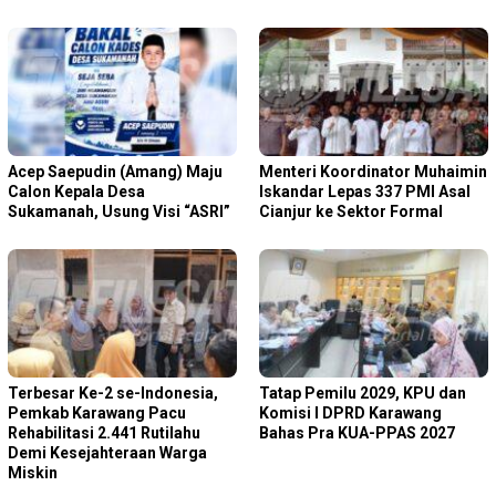
Acep Saepudin (Amang) Maju
Menteri Koordinator Muhaimin
Calon Kepala Desa
Iskandar Lepas 337 PMI Asal
Sukamanah, Usung Visi “ASRI”
Cianjur ke Sektor Formal
Terbesar Ke-2 se-Indonesia,
Tatap Pemilu 2029, KPU dan
Pemkab Karawang Pacu
Komisi I DPRD Karawang
Rehabilitasi 2.441 Rutilahu
Bahas Pra KUA-PPAS 2027
Demi Kesejahteraan Warga
Miskin