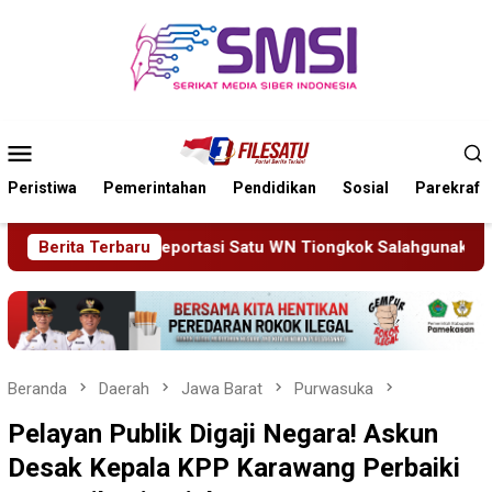
Loncat
ke
konten
Menu
Mobile
Peristiwa
Pemerintahan
Pendidikan
Sosial
Parekraf
 Tiongkok Salahgunakan Ijin Tinggal
Berita Terbaru
19 Siswa Sakit B
Beranda
Daerah
Jawa Barat
Purwasuka
Pelayan Publik Digaji Negara! Askun
Desak Kepala KPP Karawang Perbaiki