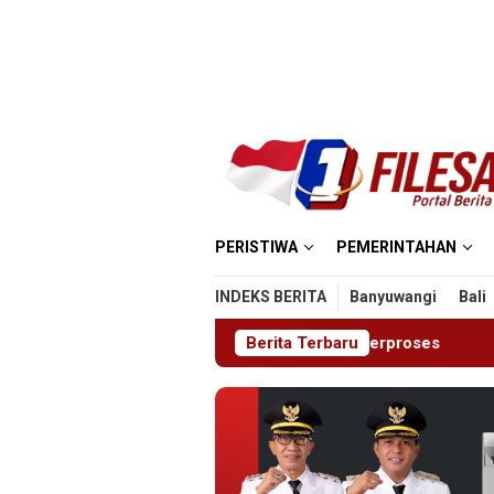
Loncat
ke
konten
PERISTIWA
PEMERINTAHAN
INDEKS BERITA
Banyuwangi
Bali
ksaan Laporan Masih Berproses
Berita Terbaru
Blitaria Expo 2026 Memp