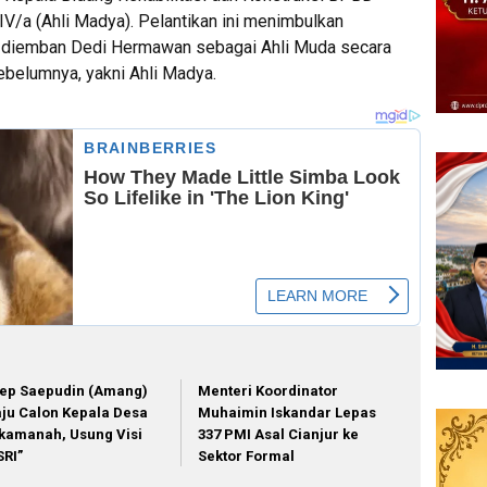
/a (Ahli Madya). Pelantikan ini menimbulkan
ng diemban Dedi Hermawan sebagai Ahli Muda secara
sebelumnya, yakni Ahli Madya.
ep Saepudin (Amang)
Menteri Koordinator
ju Calon Kepala Desa
Muhaimin Iskandar Lepas
kamanah, Usung Visi
337 PMI Asal Cianjur ke
SRI”
Sektor Formal