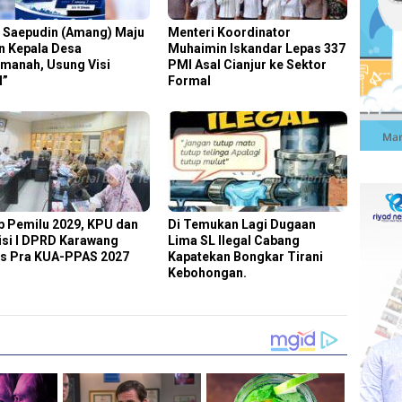
 Saepudin (Amang) Maju
Menteri Koordinator
n Kepala Desa
Muhaimin Iskandar Lepas 337
manah, Usung Visi
PMI Asal Cianjur ke Sektor
I”
Formal
p Pemilu 2029, KPU dan
Di Temukan Lagi Dugaan
si I DPRD Karawang
Lima SL Ilegal Cabang
s Pra KUA-PPAS 2027
Kapatekan Bongkar Tirani
Kebohongan.