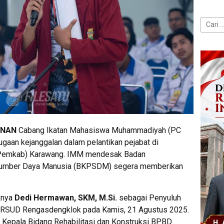
Cari
untuk:
INAN
Cabang Ikatan Mahasiswa Muhammadiyah (PC
aan kejanggalan dalam pelantikan pejabat di
(Pemkab) Karawang. IMM mendesak Badan
umber Daya Manusia (BKPSDM) segera memberikan
iknya
Dedi Hermawan, SKM, M.Si.
sebagai Penyuluh
i RSUD Rengasdengklok pada Kamis, 21 Agustus 2025.
 Kepala Bidang Rehabilitasi dan Konstruksi BPBD