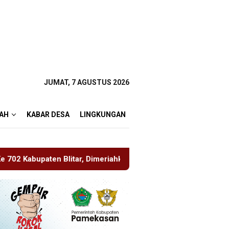
JUMAT, 7 AGUSTUS 2026
AH
KABAR DESA
LINGKUNGAN
Dimeriahkan Artis Happy Asmara
Edukasi Sejak Dini, Pe