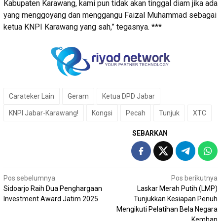
Kabupaten Karawang, kami pun tidak akan tinggal diam jika ada
yang menggoyang dan menggangu Faizal Muhammad sebagai
ketua KNPI Karawang yang sah,” tegasnya. ***
Carateker Lain
Geram
Ketua DPD Jabar
KNPI Jabar-Karawang!
Kongsi
Pecah
Tunjuk
XTC
SEBARKAN
Navigasi
Pos sebelumnya
Pos berikutnya
Sidoarjo Raih Dua Penghargaan
Laskar Merah Putih (LMP)
pos
Investment Award Jatim 2025
Tunjukkan Kesiapan Penuh
Mengikuti Pelatihan Bela Negara
Kemhan