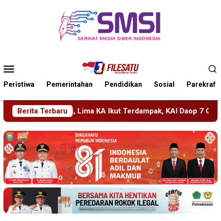
Loncat
ke
konten
Menu
Mobile
Peristiwa
Pemerintahan
Pendidikan
Sosial
Parekraf
rdampak, KAI Daop 7 Gerak Cepat Pulihkan Layanan
Berita Terbaru
PMR