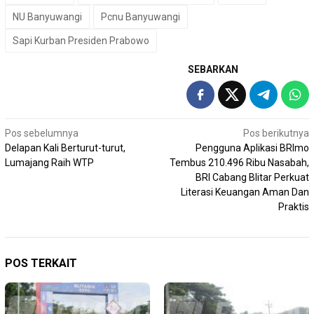
NU Banyuwangi
Pcnu Banyuwangi
Sapi Kurban Presiden Prabowo
SEBARKAN
Navigasi
Pos sebelumnya
Pos berikutnya
Delapan Kali Berturut-turut,
Pengguna Aplikasi BRImo
pos
Lumajang Raih WTP
Tembus 210.496 Ribu Nasabah,
BRI Cabang Blitar Perkuat
Literasi Keuangan Aman Dan
Praktis
POS TERKAIT