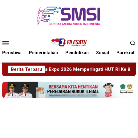
Loncat
ke
konten
Menu
Mobile
Peristiwa
Pemerintahan
Pendidikan
Sosial
Parekraf
eringati HUT RI Ke 81 Dan Hari Jadi Ke 702 Kabupaten Blitar, 
Berita Terbaru