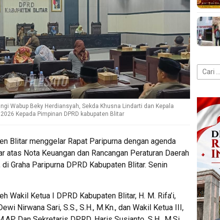
Cari
untuk:
pingi Wabup Beky Herdiansyah, Sekda Khusna Lindarti dan Kepala
26 Kepada Pimpinan DPRD kabupaten Blitar
n Blitar menggelar Rapat Paripurna dengan agenda
ar atas Nota Keuangan dan Rancangan Peraturan Daerah
di Graha Paripurna DPRD Kabupaten Blitar. Senin
eh Wakil Ketua I DPRD Kabupaten Blitar, H. M. Rifa’i,
ewi Nirwana Sari, S.S., S.H., M.Kn., dan Wakil Ketua III,
 M.AP. Dan Sekretaris DPRD, Haris Susianto, S.H., M.Si.,