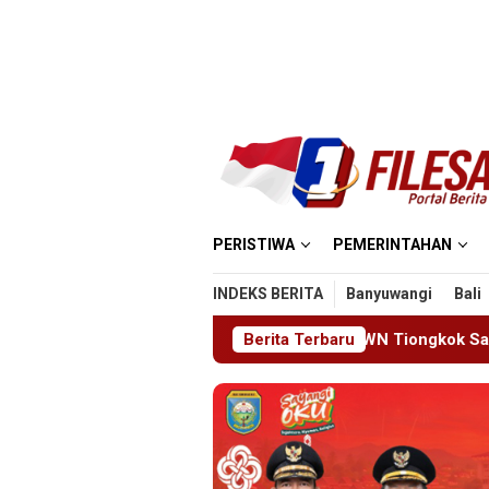
Loncat
ke
konten
PERISTIWA
PEMERINTAHAN
INDEKS BERITA
Banyuwangi
Bali
go Deportasi Satu WN Tiongkok Salahgunakan Ijin Tinggal
Berita Terbaru