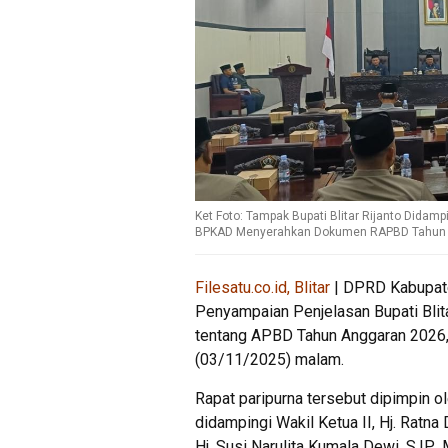
Ket Foto: Tampak Bupati Blitar Rijanto Didam
BPKAD Menyerahkan Dokumen RAPBD Tahun 20
Filesatu.co.id, Blitar
| DPRD Kabupate
Penyampaian Penjelasan Bupati Blit
tentang APBD Tahun Anggaran 2026, 
(03/11/2025) malam.
Rapat paripurna tersebut dipimpin ol
didampingi Wakil Ketua II, Hj. Ratna D
Hj. Susi Narulita Kumala Dewi, S.IP.,