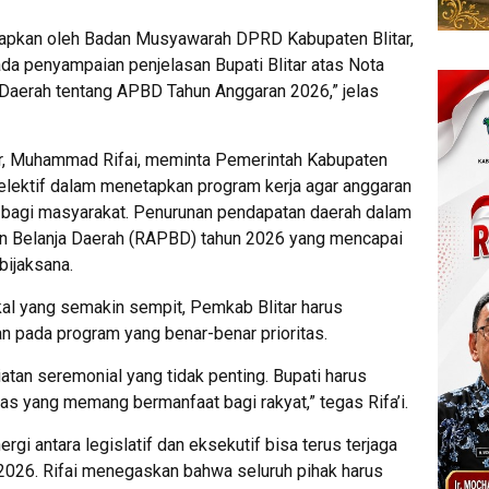
etapkan oleh Badan Musyawarah DPRD Kabupaten Blitar,
pada penyampaian penjelasan Bupati Blitar atas Nota
Daerah tentang APBD Tahun Anggaran 2026,” jelas
ar, Muhammad Rifai, meminta Pemerintah Kabupaten
selektif dalam menetapkan program kerja agar anggaran
 bagi masyarakat. Penurunan pendapatan daerah dalam
n Belanja Daerah (RAPBD) tahun 2026 yang mencapai
bijaksana.
kal yang semakin sempit, Pemkab Blitar harus
n pada program yang benar-benar prioritas.
giatan seremonial yang tidak penting. Bupati harus
tas yang memang bermanfaat bagi rakyat,” tegas Rifa’i.
rgi antara legislatif dan eksekutif bisa terus terjaga
26. Rifai menegaskan bahwa seluruh pihak harus