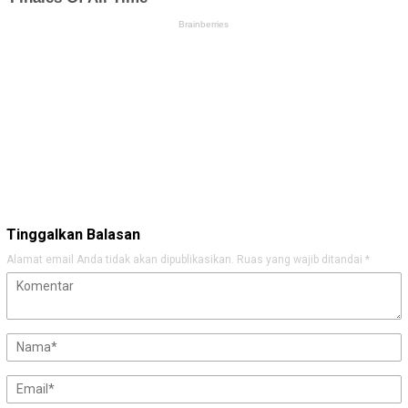
Tinggalkan Balasan
Alamat email Anda tidak akan dipublikasikan.
Ruas yang wajib ditandai
*