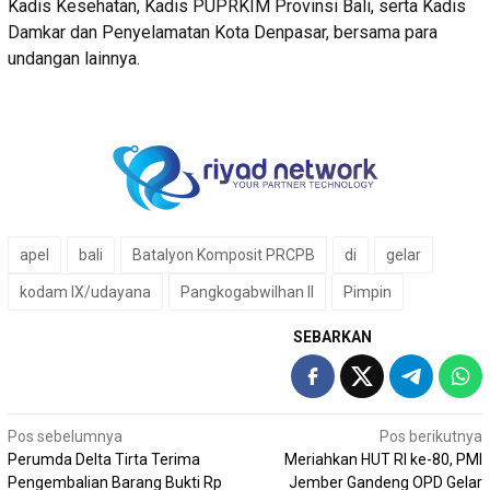
Kadis Kesehatan, Kadis PUPRKIM Provinsi Bali, serta Kadis
Damkar dan Penyelamatan Kota Denpasar, bersama para
undangan lainnya.
apel
bali
Batalyon Komposit PRCPB
di
gelar
kodam IX/udayana
Pangkogabwilhan II
Pimpin
SEBARKAN
Navigasi
Pos sebelumnya
Pos berikutnya
Perumda Delta Tirta Terima
Meriahkan HUT RI ke-80, PMI
pos
Pengembalian Barang Bukti Rp
Jember Gandeng OPD Gelar