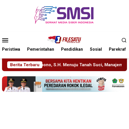
Loncat
ke
konten
Menu
Mobile
Peristiwa
Pemerintahan
Pendidikan
Sosial
Parekraf
uju Tanah Suci, Manajemen Pastikan Pelayanan Berita Tetap Ma
Berita Terbaru