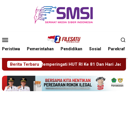
Loncat
ke
konten
Menu
Mobile
Peristiwa
Pemerintahan
Pendidikan
Sosial
Parekraf
RI Ke 81 Dan Hari Jadi Ke 702 Kabupaten Blitar, Dimeriahkan A
Berita Terbaru