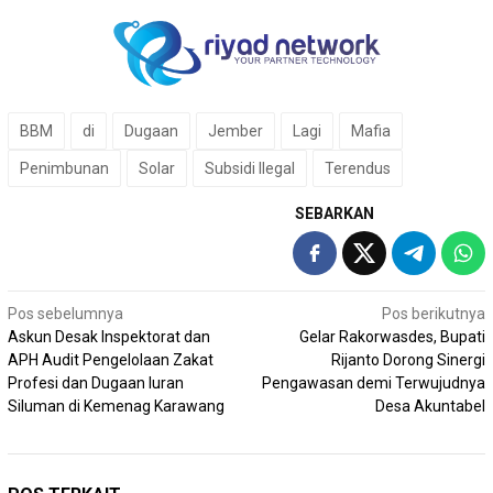
BBM
di
Dugaan
Jember
Lagi
Mafia
Penimbunan
Solar
Subsidi Ilegal
Terendus
SEBARKAN
Navigasi
Pos sebelumnya
Pos berikutnya
Askun Desak Inspektorat dan
Gelar Rakorwasdes, Bupati
pos
APH Audit Pengelolaan Zakat
Rijanto Dorong Sinergi
Profesi dan Dugaan Iuran
Pengawasan demi Terwujudnya
Siluman di Kemenag Karawang
Desa Akuntabel