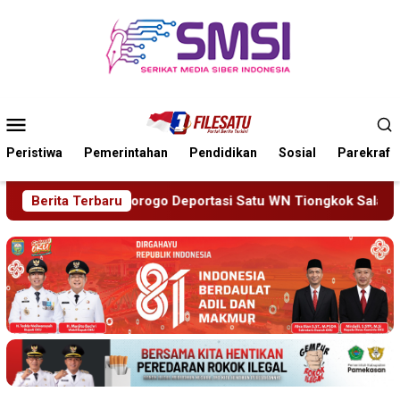
Loncat
ke
konten
Menu
Mobile
Peristiwa
Pemerintahan
Pendidikan
Sosial
Parekraf
 WN Tiongkok Salahgunakan Ijin Tinggal
Berita Terbaru
19 Siswa Saki