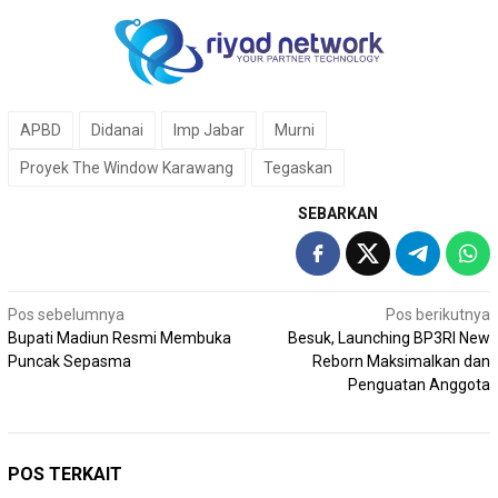
APBD
Didanai
lmp Jabar
Murni
Proyek The Window Karawang
Tegaskan
SEBARKAN
Navigasi
Pos sebelumnya
Pos berikutnya
Bupati Madiun Resmi Membuka
Besuk, Launching BP3RI New
pos
Puncak Sepasma
Reborn Maksimalkan dan
Penguatan Anggota
POS TERKAIT