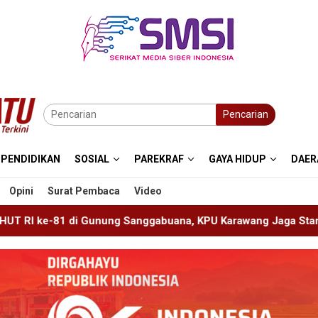
Pencarian
PENDIDIKAN
SOSIAL
PAREKRAF
GAYA HIDUP
DAER
Opini
Surat Pembaca
Video
ggabuana, KPU Karawang Jaga Stamina Menuju Pemilu 2029