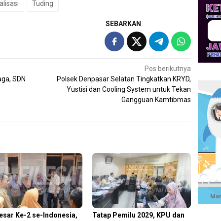
lisasi
Tuding
SEBARKAN
Pos berikutnya
raga, SDN
Polsek Denpasar Selatan Tingkatkan KRYD,
Yustisi dan Cooling System untuk Tekan
Gangguan Kamtibmas
esar Ke-2 se-Indonesia,
Tatap Pemilu 2029, KPU dan