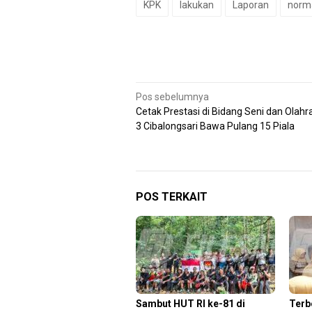
KPK
lakukan
Laporan
norma
Navigasi
Pos sebelumnya
Cetak Prestasi di Bidang Seni dan Olah
pos
3 Cibalongsari Bawa Pulang 15 Piala
POS TERKAIT
Sambut HUT RI ke-81 di
Terb