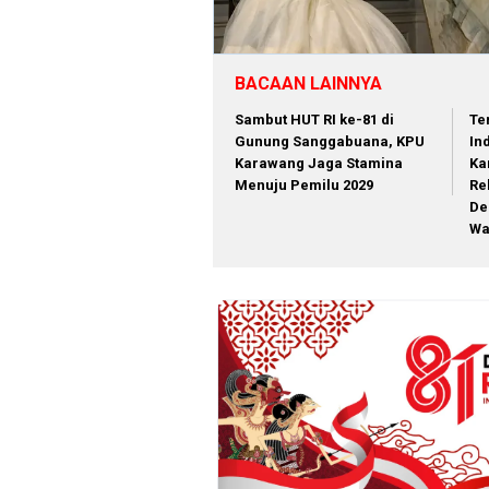
BACAAN LAINNYA
Sambut HUT RI ke-81 di
Te
Gunung Sanggabuana, KPU
In
Karawang Jaga Stamina
Ka
Menuju Pemilu 2029
Re
De
Wa