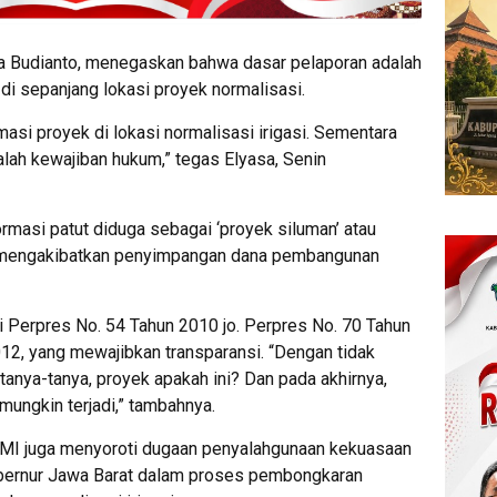
a Budianto, menegaskan bahwa dasar pelaporan adalah
di sepanjang lokasi proyek normalisasi.
si proyek di lokasi normalisasi irigasi. Sementara
h kewajiban hukum,” tegas Elyasa, Senin
rmasi patut diduga sebagai ‘proyek siluman’ atau
at mengakibatkan penyimpangan dana pembangunan
i Perpres No. 54 Tahun 2010 jo. Perpres No. 70 Tahun
12, yang mewajibkan transparansi. “Dengan tidak
tanya-tanya, proyek apakah ini? Dan pada akhirnya,
mungkin terjadi,” tambahnya.
KAMI juga menyoroti dugaan penyalahgunaan kekuasaan
ubernur Jawa Barat dalam proses pembongkaran