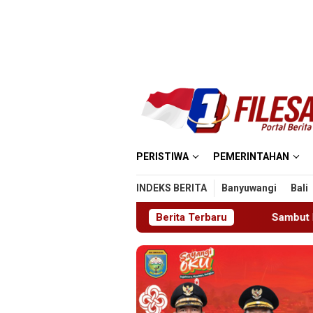
Loncat
ke
konten
PERISTIWA
PEMERINTAHAN
INDEKS BERITA
Banyuwangi
Bali
suk ke Ruang UGD
Sambut HUT RI ke-81 di Gunung San
Berita Terbaru