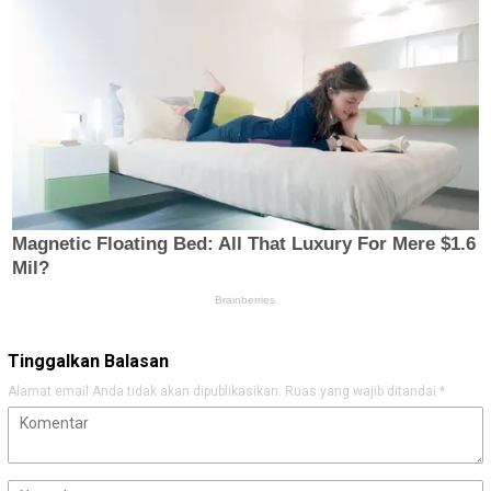
Tinggalkan Balasan
Alamat email Anda tidak akan dipublikasikan.
Ruas yang wajib ditandai
*