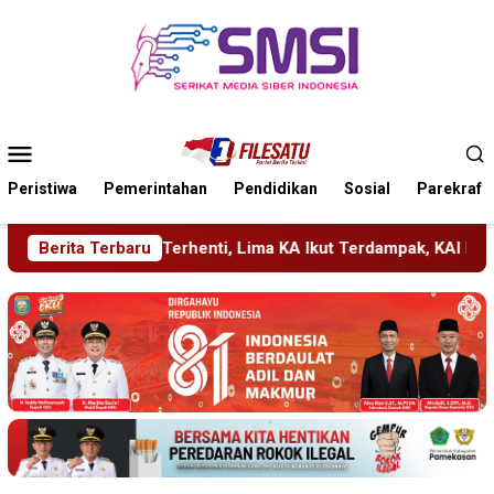
Loncat
ke
konten
Menu
Mobile
Peristiwa
Pemerintahan
Pendidikan
Sosial
Parekraf
A Ikut Terdampak, KAI Daop 7 Gerak Cepat Pulihkan Layanan
Berita Terbaru