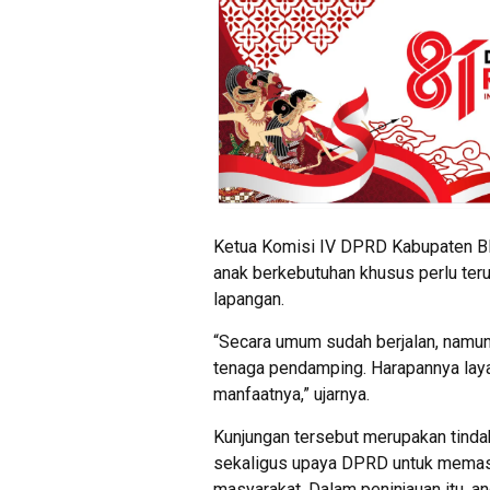
Ketua Komisi IV DPRD Kabupaten Bl
anak berkebutuhan khusus perlu ter
lapangan.
“Secara umum sudah berjalan, namun 
tenaga pendamping. Harapannya laya
manfaatnya,” ujarnya.
Kunjungan tersebut merupakan tindak 
sekaligus upaya DPRD untuk memasti
masyarakat. Dalam peninjauan itu, a