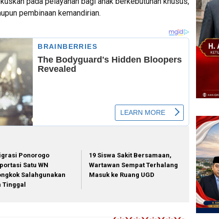
fokuskan pada pelayanan bagi anak berkebutuhan khusus,
maupun pembinaan kemandirian.
igrasi Ponorogo
19 Siswa Sakit Bersamaan,
portasi Satu WN
Wartawan Sempat Terhalang
ongkok Salahgunakan
Masuk ke Ruang UGD
in Tinggal