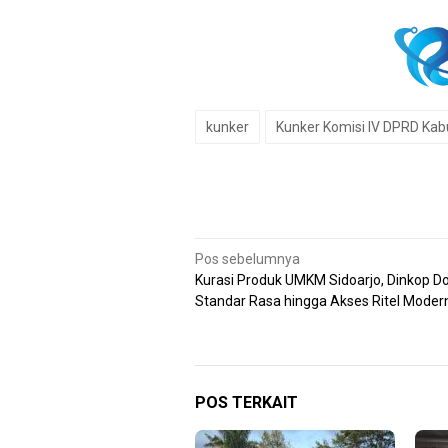
kunker
Kunker Komisi IV DPRD Kabu
Navigasi
Pos sebelumnya
Kurasi Produk UMKM Sidoarjo, Dinkop D
pos
Standar Rasa hingga Akses Ritel Moder
POS TERKAIT