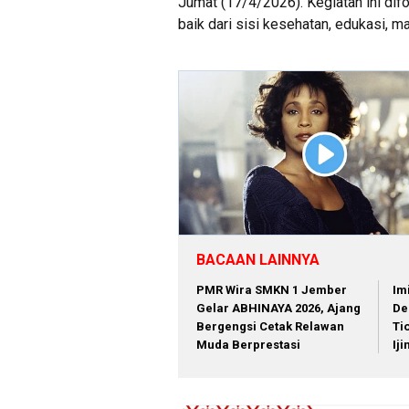
Jumat (17/4/2026). Kegiatan ini di
baik dari sisi kesehatan, edukasi, 
BACAAN LAINNYA
PMR Wira SMKN 1 Jember
Im
Gelar ABHINAYA 2026, Ajang
De
Bergengsi Cetak Relawan
Ti
Muda Berprestasi
Ij