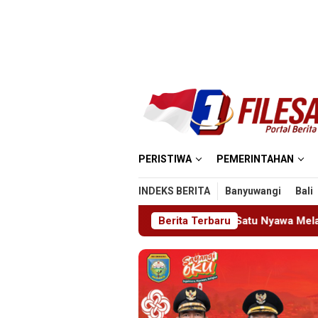
Loncat
ke
konten
PERISTIWA
PEMERINTAHAN
INDEKS BERITA
Banyuwangi
Bali
sjid MIN 5 Madiun: Satu Nyawa Melayang, K3 Dipertanyakan
Berita Terbaru