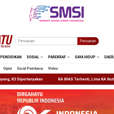
Pencarian
PENDIDIKAN
SOSIAL
PAREKRAF
GAYA HIDUP
DAER
Opini
Surat Pembaca
Video
KA BIAS Terhenti, Lima KA Ikut Terdampak, KAI Daop 7 Ge