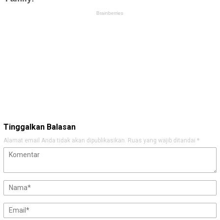
Tinggalkan Balasan
Alamat email Anda tidak akan dipublikasikan.
Ruas yang wajib ditandai
*