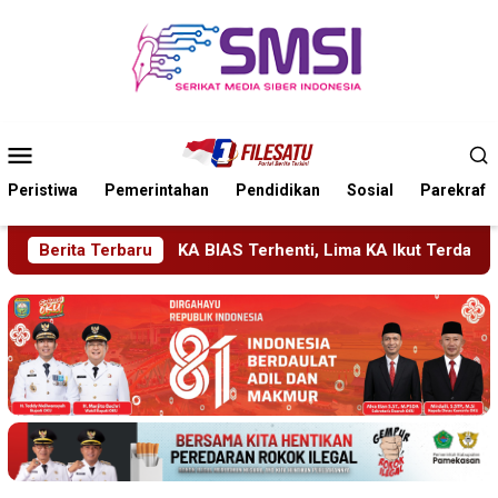
Loncat
ke
konten
Menu
Mobile
Peristiwa
Pemerintahan
Pendidikan
Sosial
Parekraf
enti, Lima KA Ikut Terdampak, KAI Daop 7 Gerak Cepat Pulihka
Berita Terbaru