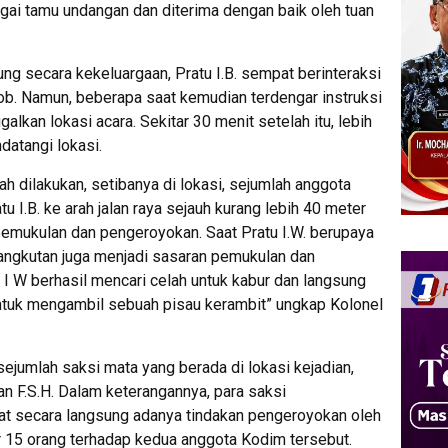
agai tamu undangan dan diterima dengan baik oleh tuan
g secara kekeluargaan, Pratu I.B. sempat berinteraksi
b. Namun, beberapa saat kemudian terdengar instruksi
lkan lokasi acara. Sekitar 30 menit setelah itu, lebih
datangi lokasi.
h dilakukan, setibanya di lokasi, sejumlah anggota
 I.B. ke arah jalan raya sejauh kurang lebih 40 meter
pemukulan dan pengeroyokan. Saat Pratu I.W. berupaya
angkutan juga menjadi sasaran pemukulan dan
 I W berhasil mencari celah untuk kabur dan langsung
untuk mengambil sebuah pisau kerambit” ungkap Kolonel
sejumlah saksi mata yang berada di lokasi kejadian,
, dan F.S.H. Dalam keterangannya, para saksi
 secara langsung adanya tindakan pengeroyokan oleh
r 15 orang terhadap kedua anggota Kodim tersebut.