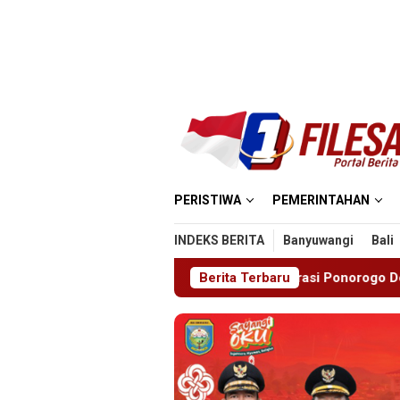
Loncat
ke
konten
PERISTIWA
PEMERINTAHAN
INDEKS BERITA
Banyuwangi
Bali
estasi
Imigrasi Ponorogo Deportasi Satu WN Tiongkok 
Berita Terbaru