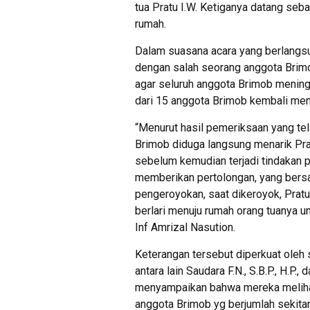
tua Pratu I.W. Ketiganya datang seb
rumah.
Dalam suasana acara yang berlangsun
dengan salah seorang anggota Brimo
agar seluruh anggota Brimob meningga
dari 15 anggota Brimob kembali men
“Menurut hasil pemeriksaan yang tela
Brimob diduga langsung menarik Pratu
sebelum kemudian terjadi tindakan 
memberikan pertolongan, yang bers
pengeroyokan, saat dikeroyok, Pratu
berlari menuju rumah orang tuanya 
Inf Amrizal Nasution.
Keterangan tersebut diperkuat oleh 
antara lain Saudara F.N., S.B.P., H.P.
menyampaikan bahwa mereka melihat
anggota Brimob yg berjumlah sekita