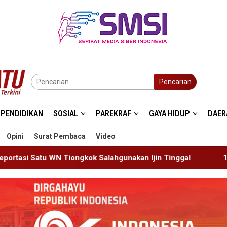
Pencarian
PENDIDIKAN
SOSIAL
PAREKRAF
GAYA HIDUP
DAER
Opini
Surat Pembaca
Video
Salahgunakan Ijin Tinggal
19 Siswa Sakit Bersamaan,