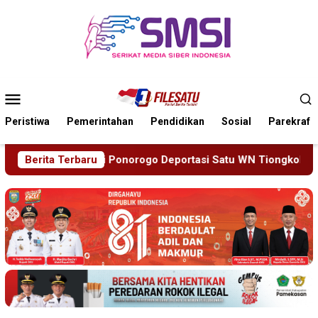
Loncat
ke
konten
Menu
Mobile
Peristiwa
Pemerintahan
Pendidikan
Sosial
Parekraf
asi Satu WN Tiongkok Salahgunakan Ijin Tinggal
Berita Terbaru
19 Si