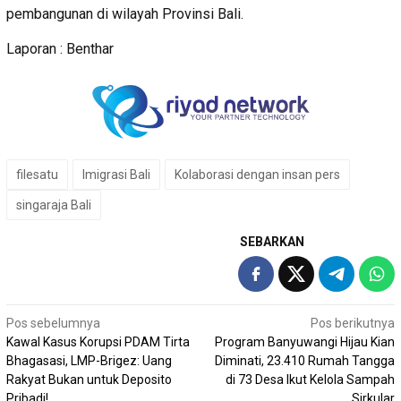
pembangunan di wilayah Provinsi Bali.
Laporan : Benthar
filesatu
Imigrasi Bali
Kolaborasi dengan insan pers
singaraja Bali
SEBARKAN
Navigasi
Pos sebelumnya
Pos berikutnya
Kawal Kasus Korupsi PDAM Tirta
Program Banyuwangi Hijau Kian
pos
Bhagasasi, LMP-Brigez: Uang
Diminati, 23.410 Rumah Tangga
Rakyat Bukan untuk Deposito
di 73 Desa Ikut Kelola Sampah
Pribadi!
Sirkular