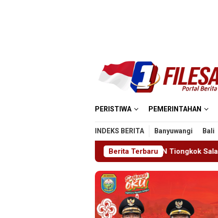
Loncat
ke
konten
PERISTIWA
PEMERINTAHAN
INDEKS BERITA
Banyuwangi
Bali
o Deportasi Satu WN Tiongkok Salahgunakan Ijin Tinggal
Berita Terbaru