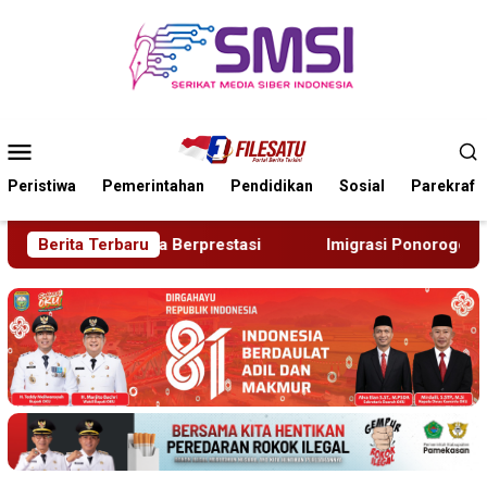
Loncat
ke
konten
Menu
Mobile
Peristiwa
Pemerintahan
Pendidikan
Sosial
Parekraf
Imigrasi Ponorogo Deportasi Satu WN Tiongkok Salahgunakan
Berita Terbaru