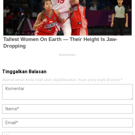
Tinggalkan Balasan
Alamat email Anda tidak akan dipublikasikan.
Ruas yang wajib ditandai
*