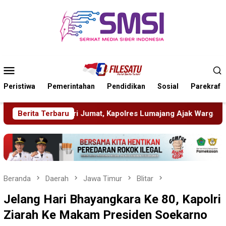
Loncat
ke
konten
Menu
Mobile
Peristiwa
Pemerintahan
Pendidikan
Sosial
Parekraf
s Lumajang Ajak Warga Jaga Kamtibmas
Berita Terbaru
Pelapor Datangi
Beranda
Daerah
Jawa Timur
Blitar
Jelang Hari Bhayangkara Ke 80, Kapolri
Ziarah Ke Makam Presiden Soekarno