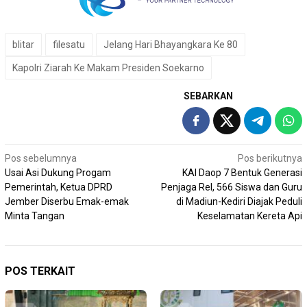
blitar
filesatu
Jelang Hari Bhayangkara Ke 80
Kapolri Ziarah Ke Makam Presiden Soekarno
SEBARKAN
Navigasi
Pos sebelumnya
Pos berikutnya
Usai Asi Dukung Progam
KAI Daop 7 Bentuk Generasi
pos
Pemerintah, Ketua DPRD
Penjaga Rel, 566 Siswa dan Guru
Jember Diserbu Emak-emak
di Madiun-Kediri Diajak Peduli
Minta Tangan
Keselamatan Kereta Api
POS TERKAIT