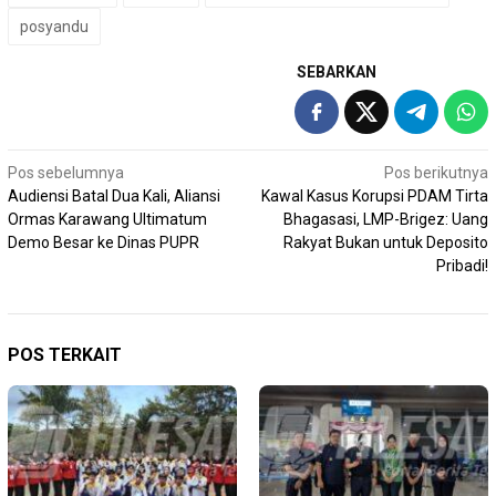
posyandu
SEBARKAN
Navigasi
Pos sebelumnya
Pos berikutnya
Audiensi Batal Dua Kali, Aliansi
Kawal Kasus Korupsi PDAM Tirta
pos
Ormas Karawang Ultimatum
Bhagasasi, LMP-Brigez: Uang
Demo Besar ke Dinas PUPR
Rakyat Bukan untuk Deposito
Pribadi!
POS TERKAIT