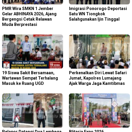
PMR Wira SMKN 1 Jember
Imigrasi Ponorogo Deportasi
Gelar ABHINAYA 2026, Ajang
Satu WN Tiongkok
Bergengsi Cetak Relawan
Salahgunakan Ijin Tinggal
Muda Berprestasi
19 Siswa Sakit Bersamaan,
Perkenalkan Diri Lewat Safari
Wartawan Sempat Terhalang
Jumat, Kapolres Lumajang
Masuk ke Ruang UGD
Ajak Warga Jaga Kamtibmas
Pelapor Datangi Dua Lembaga,
Blitaria Expo 2026