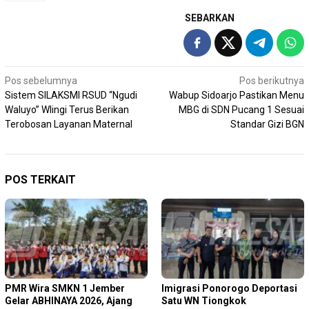
SEBARKAN
Navigasi
Pos sebelumnya
Pos berikutnya
Sistem SILAKSMI RSUD “Ngudi
Wabup Sidoarjo Pastikan Menu
pos
Waluyo” Wlingi Terus Berikan
MBG di SDN Pucang 1 Sesuai
Terobosan Layanan Maternal
Standar Gizi BGN
POS TERKAIT
PMR Wira SMKN 1 Jember
Imigrasi Ponorogo Deportasi
Gelar ABHINAYA 2026, Ajang
Satu WN Tiongkok