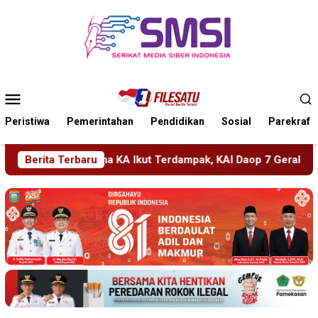
Loncat
ke
konten
Menu
Mobile
Peristiwa
Pemerintahan
Pendidikan
Sosial
Parekraf
ampak, KAI Daop 7 Gerak Cepat Pulihkan Layanan
Berita Terbaru
PMR W