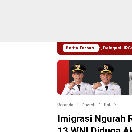
 Tari Cucuk Lampah, Delegasi JRCS Jepang Berbagi Pengetahu
Berita Terbaru
Beranda
Daerah
Bali
Imigrasi Ngurah 
13 WNI Diduga Ak