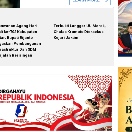
sowanan Ageng Hari
Terbukti Langgar UU Merek,
di ke-702 Kabupaten
Chalas Kromoto Dieksekusi
tar, Bupati Rijanto
Kejari Jaktim
gaskan Pembangunan
frastruktur Dan SDM
rjalan Beriringan