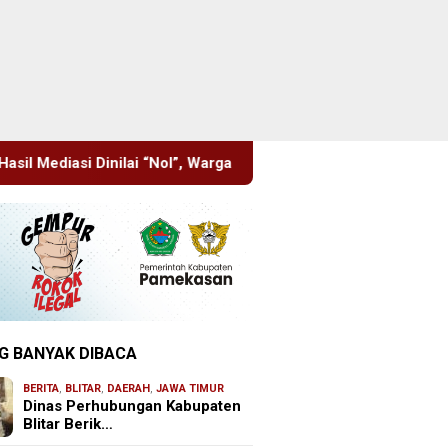
 Warga Desa Kurup Siap Gelar Aksi ke PT KIT
Pisowanan Ag
G BANYAK DIBACA
BERITA
,
BLITAR
,
DAERAH
,
JAWA TIMUR
Dinas Perhubungan Kabupaten
Blitar Berik…