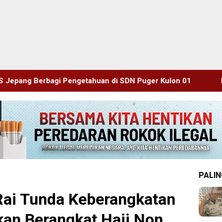
an di SDN Puger Kulon 01
Hasil Mediasi Dinilai “Nol”,
PALIN
Rai Tunda Keberangkatan
an Berangkat Haji Non