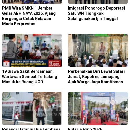
PMR Wira SMKN 1 Jember
Imigrasi Ponorogo Deportasi
Gelar ABHINAYA 2026, Ajang
Satu WN Tiongkok
Bergengsi Cetak Relawan
Salahgunakan Ijin Tinggal
Muda Berprestasi
19 Siswa Sakit Bersamaan,
Perkenalkan Diri Lewat Safari
Wartawan Sempat Terhalang
Jumat, Kapolres Lumajang
Masuk ke Ruang UGD
Ajak Warga Jaga Kamtibmas
Pelapor Datangi Dua Lembaga,
Blitaria Expo 2026