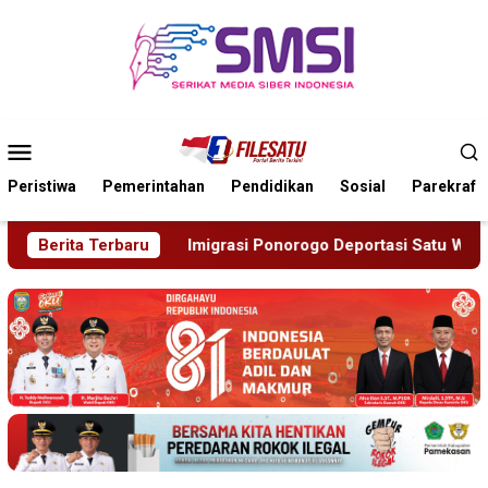
Loncat
ke
konten
Menu
Mobile
Peristiwa
Pemerintahan
Pendidikan
Sosial
Parekraf
ogo Deportasi Satu WN Tiongkok Salahgunakan Ijin Tinggal
Berita Terbaru