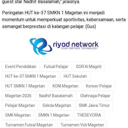
guest star Nadhif Basalamah,” jelasnya.
Peringatan HUT ke-37 SMKN 1 Magetan ini menjadi
momentum untuk memperkuat sportivitas, kebersamaan, serta
semangat berprestasi di kalangan pelajar. (Gus)
Event Pendidikan
Futsal Pelajar
GOR Ki Mageti
HUT ke-37 SMKN 1 Magetan
HUT Sekolah
HUT SMKN 1 Magetan
KONI Magetan
Konser Pelajar
Magetan 2026
Nadhif Basalamah
Olahraga Pelajar
Pelajar Magetan
Sekda Magetan
SMK Jawa Timur
SMK Magetan
SMKN 1 Magetan
THESEVORIA
Turnamen Futsal Magetan
Turnamen Voli Magetan