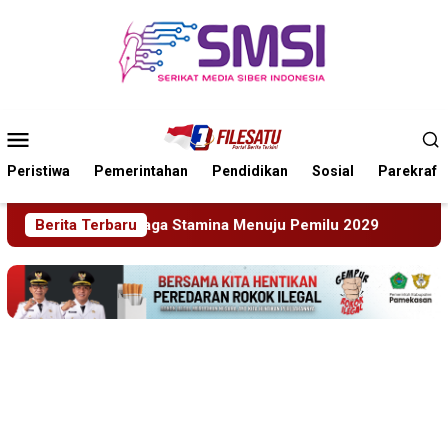
Loncat
ke
konten
Menu
Mobile
Peristiwa
Pemerintahan
Pendidikan
Sosial
Parekraf
ju Pemilu 2029
Berita Terbaru
Perkenalkan Diri Lewat Safari Jumat, 