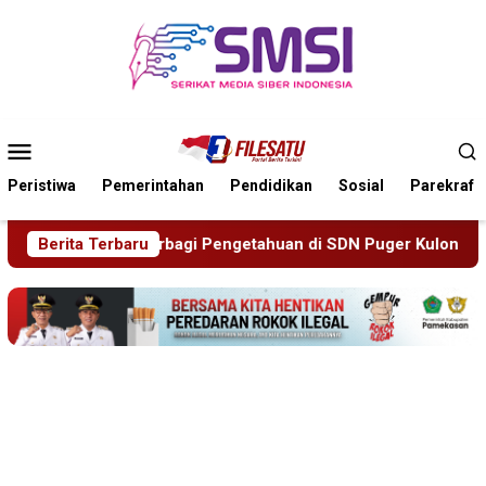
Loncat
ke
konten
Menu
Mobile
Peristiwa
Pemerintahan
Pendidikan
Sosial
Parekraf
SDN Puger Kulon 01
Berita Terbaru
Hasil Mediasi Dinilai “Nol”, Warga 