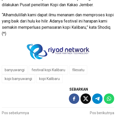
dilakukan Pusat penelitian Kopi dan Kakao Jember.
“Alhamdulillah kami dapat ilmu menanam dan memproses kopi
yang baik dari hulu ke hilir. Adanya festival ini harapan kami
semakin memperluas pemasaran kopi Kalibaru,” kata Shodiq.
(*)
banyuwangi
festival kopi Kalibaru
filesatu
kopi banyuwangi
kopi Kalibaru
SEBARKAN
Navigasi
Pos sebelumnya
Pos berikutnya