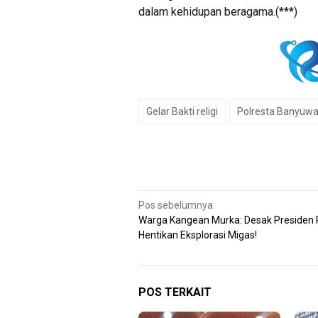
dalam kehidupan beragama.(***)
Gelar Bakti religi
Polresta Banyuwa
Navigasi
Pos sebelumnya
Warga Kangean Murka: Desak Presiden
pos
Hentikan Eksplorasi Migas!
POS TERKAIT