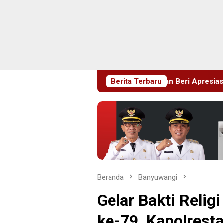
n, Wabup Magetan Beri Apresiasi Penuh untuk Kemajuan Daer
Berita Terbaru
Beranda
Banyuwangi
Gelar Bakti Reli
ke-79, Kapolrest