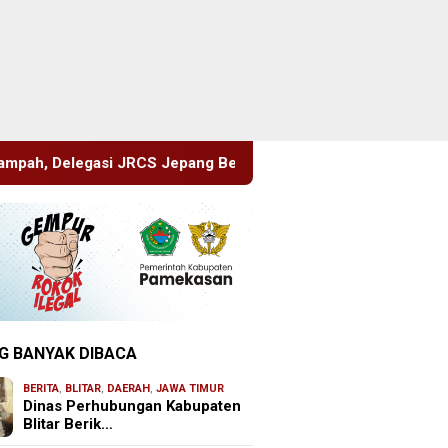
 Berbagi Pengetahuan di SDN Puger Kulon 01
Hasil Med
G BANYAK DIBACA
BERITA
,
BLITAR
,
DAERAH
,
JAWA TIMUR
Dinas Perhubungan Kabupaten
Blitar Berik…