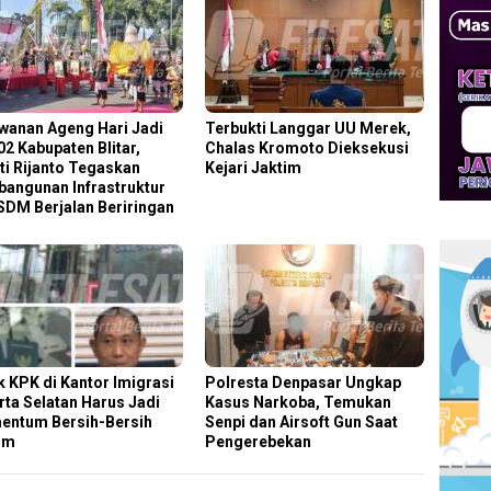
wanan Ageng Hari Jadi
Terbukti Langgar UU Merek,
02 Kabupaten Blitar,
Chalas Kromoto Dieksekusi
ti Rijanto Tegaskan
Kejari Jaktim
angunan Infrastruktur
SDM Berjalan Beriringan
k KPK di Kantor Imigrasi
Polresta Denpasar Ungkap
rta Selatan Harus Jadi
Kasus Narkoba, Temukan
ntum Bersih-Bersih
Senpi dan Airsoft Gun Saat
um
Pengerebekan