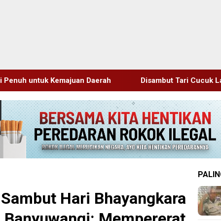
ah
Disambut Tari Cucuk Lampah, Delegasi JRCS Jepang
PALIN
gi Sambut Hari Bhayangkara
a Banyuwangi: Mempererat