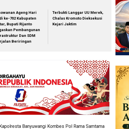
sowanan Ageng Hari
Terbukti Langgar UU Merek,
di ke-702 Kabupaten
Chalas Kromoto Dieksekusi
tar, Bupati Rijanto
Kejari Jaktim
gaskan Pembangunan
frastruktur Dan SDM
rjalan Beriringan
eh Kapolresta Banyuwangi Kombes Pol Rama Samtama