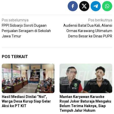
Navigasi
Pos sebelumnya
Pos berikutnya
FPPI Sidoarjo Soroti Dugaan
Audiensi Batal Dua Kali, Aliansi
pos
Penjualan Seragam di Sekolah
Ormas Karawang Ultimatum
Jawa Timur
Demo Besar ke Dinas PUPR
POS TERKAIT
Hasil Mediasi Dinilai “Nol”,
Mantan Karyawan Karaoke
Warga Desa Kurup Siap Gelar
Royal Joker Baturaja Mengaku
Aksi ke PT KIT
Belum Terima Haknya, Siap
Tempuh Jalur Hukum