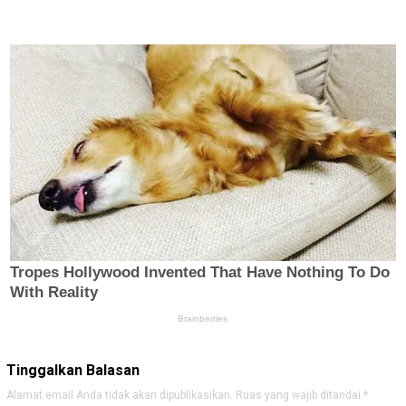
Tinggalkan Balasan
Alamat email Anda tidak akan dipublikasikan.
Ruas yang wajib ditandai
*