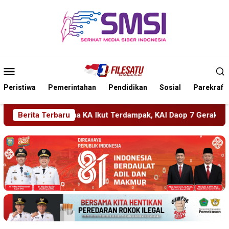
Loncat
ke
konten
Menu
Mobile
Peristiwa
Pemerintahan
Pendidikan
Sosial
Parekraf
mpak, KAI Daop 7 Gerak Cepat Pulihkan Layanan
Berita Terbaru
PMR Wi