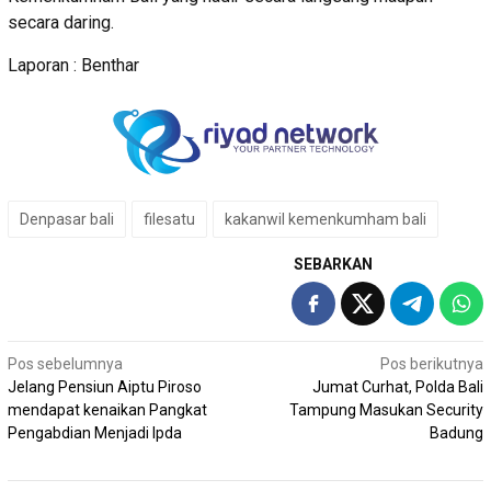
secara daring.
Laporan : Benthar
Denpasar bali
filesatu
kakanwil kemenkumham bali
SEBARKAN
Navigasi
Pos sebelumnya
Pos berikutnya
Jelang Pensiun Aiptu Piroso
Jumat Curhat, Polda Bali
pos
mendapat kenaikan Pangkat
Tampung Masukan Security
Pengabdian Menjadi Ipda
Badung