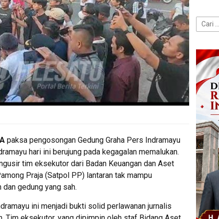
Cari
untuk:
A
paksa pengosongan Gedung Graha Pers Indramayu
dramayu hari ini berujung pada kegagalan memalukan.
gusir tim eksekutor dari Badan Keuangan dan Aset
Pamong Praja (Satpol PP) lantaran tak mampu
h dan gedung yang sah.
dramayu ini menjadi bukti solid perlawanan jurnalis
. Tim eksekutor, yang dipimpin oleh staf Bidang Aset