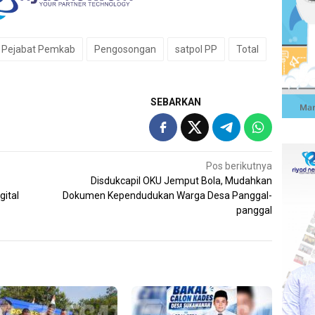
Pejabat Pemkab
Pengosongan
satpol PP
Total
SEBARKAN
Pos berikutnya
Disdukcapil OKU Jemput Bola, Mudahkan
ital
Dokumen Kependudukan Warga Desa Panggal-
panggal