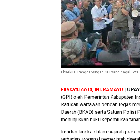
Eksekusi Pengososngan GPI yang gagal Total
Filesatu.co.id, INDRAMAYU
|
UPAY
(GPI) oleh Pemerintah Kabupaten In
Ratusan wartawan dengan tegas men
Daerah (BKAD) serta Satuan Polisi 
menunjukkan bukti kepemilikan tana
Insiden langka dalam sejarah pers In
terhadap arogansi pemerintah daerah