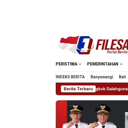
Loncat
ke
konten
PERISTIWA
PEMERINTAHAN
INDEKS BERITA
Banyuwangi
Bali
eportasi Satu WN Tiongkok Salahgunakan Ijin Tinggal
Berita Terbaru
1