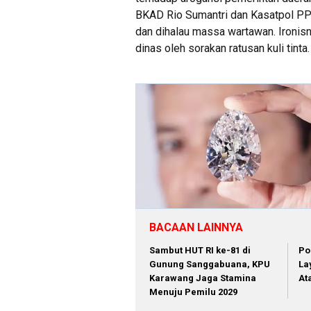
BKAD Rio Sumantri dan Kasatpol PP T
dan dihalau massa wartawan. Ironisn
dinas oleh sorakan ratusan kuli tinta.
BACAAN LAINNYA
Sambut HUT RI ke-81 di
Po
Gunung Sanggabuana, KPU
La
Karawang Jaga Stamina
At
Menuju Pemilu 2029