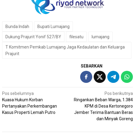
Bunda Indah
Bupati Lumajang
Dukung Prajurit Yonif 527/BY
filesatu
lumajang
T Komitmen Pemkab Lumajang Jaga Kedaulatan dan Keluarga
Prajurit
SEBARKAN
Navigasi
Pos sebelumnya
Pos berikutnya
Kuasa Hukum Korban
Ringankan Beban Warga, 1.384
pos
Pertanyakan Perkembangan
KPM di Desa Kertonegoro
Kasus Properti Lemah Putro
Jember Terima Bantuan Beras
dan Minyak Goreng