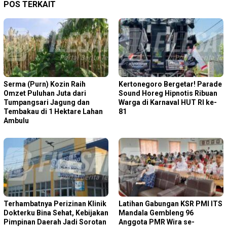
POS TERKAIT
Serma (Purn) Kozin Raih
Kertonegoro Bergetar! Parade
Omzet Puluhan Juta dari
Sound Horeg Hipnotis Ribuan
Tumpangsari Jagung dan
Warga di Karnaval HUT RI ke-
Tembakau di 1 Hektare Lahan
81
Ambulu
Terhambatnya Perizinan Klinik
Latihan Gabungan KSR PMI ITS
Dokterku Bina Sehat, Kebijakan
Mandala Gembleng 96
Pimpinan Daerah Jadi Sorotan
Anggota PMR Wira se-