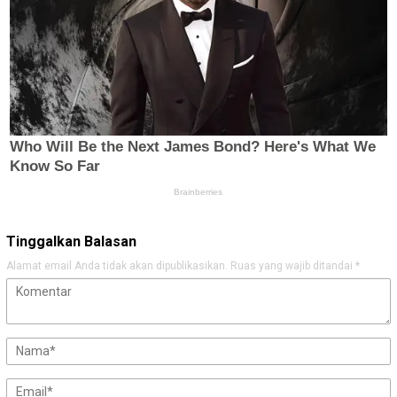
Tinggalkan Balasan
Alamat email Anda tidak akan dipublikasikan.
Ruas yang wajib ditandai
*