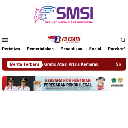
Loncat
ke
konten
Menu
Mobile
Peristiwa
Pemerintahan
Pendidikan
Sosial
Parekraf
isis Kemarau
Berita Terbaru
Sidang Tipiring, Penjual Miras Hasil Razia 