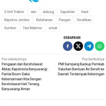
2 Unit Traktor
dan
dukung
Gapoktan
Hasil
Kapolres Jember
Ketahanan
Pangan
Serahkan
Sumber
Tani Makmur
untuk
SEBARKAN
Navigasi
Pos sebelumnya
Pos berikutnya
Pengajian dan Bersholawat
PMI Sampang Backup Pemkab
pos
Akbar, Kapolresta Banyuwangi:
Salurkan Bantuan Air Bersih ke
Pantai Boom Saksi
Daerah Terdampak Kekeringan
Kebersamaan Kita Dengan
Bersholawat Hati Tenang
Banyuwangi Aman