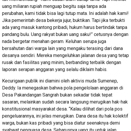
uang miliaran rupiah menguap begitu saja tanpa ada
perubahan, kami tidak bisa lagi tutup mata. Ini adalah hak kami!
Jika pemerintah desa bekerja jujur, buktikan. Tapi jika terbukti
ada yang masuk kantong pribadi, hukum harus bertindak tanpa
pandang bulu. Uang rakyat bukan uang saku!” cetusnya dengan
nada bergetar menahan geram. Keluhan serupa juga
bersahutan dari warga lain yang mengaku terasing dari dana
desanya sendiri. Mereka mengeluhkan jalanan desa yang tetap
rusak dan fasilitas yang minim, berbanding terbalik dengan
laporan serapan anggaran yang selalu diklaim habis.
Kecurigaan publik ini diamini oleh aktivis muda Sumenep,
Deddy. Ia menegaskan bahwa pola pengelolaan anggaran di
Desa Pakandangan Sangrah bukan sekadar tidak tepat
sasaran, melainkan sudah secara langsung merugikan hak-hak
konstitusional masyarakat desa. “Kalau dilihat dari pola pos
pengeluarannya, ini jelas merugikan. Dana desa itu hak kolektif
warga, bukan kas pribadi yang bisa diatur seenaknya demi
syahwat penguasa desa. Seharusnya uang itu untuk jalan,