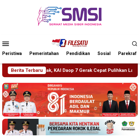
Loncat
ke
konten
Menu
Mobile
Peristiwa
Pemerintahan
Pendidikan
Sosial
Parekraf
7 Gerak Cepat Pulihkan Layanan
Berita Terbaru
PMR Wira SMKN 1 Jembe