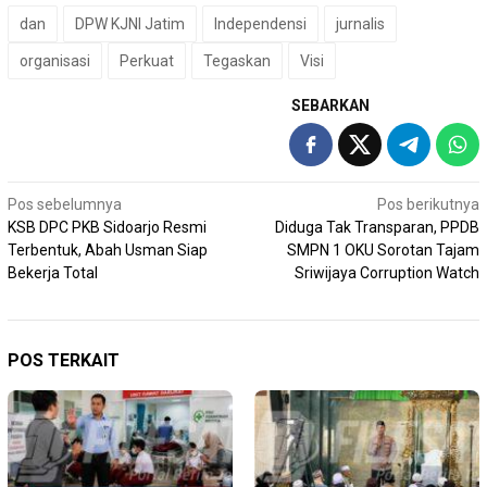
dan
DPW KJNI Jatim
Independensi
jurnalis
organisasi
Perkuat
Tegaskan
Visi
SEBARKAN
Navigasi
Pos sebelumnya
Pos berikutnya
KSB DPC PKB Sidoarjo Resmi
Diduga Tak Transparan, PPDB
pos
Terbentuk, Abah Usman Siap
SMPN 1 OKU Sorotan Tajam
Bekerja Total
Sriwijaya Corruption Watch
POS TERKAIT