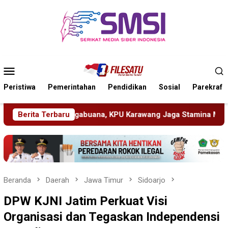
Loncat
ke
konten
Menu
Mobile
Peristiwa
Pemerintahan
Pendidikan
Sosial
Parekraf
g Jaga Stamina Menuju Pemilu 2029
Berita Terbaru
Perkenalkan Diri 
Beranda
Daerah
Jawa Timur
Sidoarjo
DPW KJNI Jatim Perkuat Visi
Organisasi dan Tegaskan Independensi