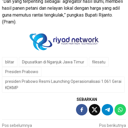
“Dan yang terpenting sebagai agregator hasil Bumi, membeli
hasil panen petani dan nelayan lokal dengan harga yang adil
guna memutus rantai tengkulak,” pungkas Bupati Rijanto.
(Pram).
blitar
Dipusatkan di Nganjuk Jawa Timur
filesatu
Presiden Prabowo
presiden Prabowo Resmi Launching Operasionalisasi 1.061 Gerai
KDKMP
SEBARKAN
Navigasi
Pos sebelumnya
Pos berikutnya