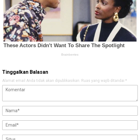
Tinggalkan Balasan
Alamat email Anda tidak akan dipublikasikan.
Ruas yang wajib ditandai
*