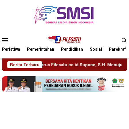
Loncat
ke
konten
Menu
Mobile
Peristiwa
Pemerintahan
Pendidikan
Sosial
Parekraf
.co.id Supono, S.H. Menuju Tanah Suci, Manajemen Pastikan Pe
Berita Terbaru