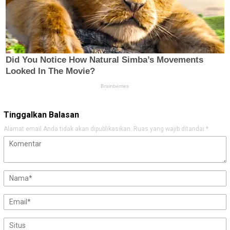
Tinggalkan Balasan
Alamat email Anda tidak akan dipublikasikan.
Ruas yang wajib ditandai
*