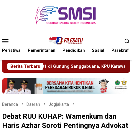
Loncat
ke
konten
Menu
Mobile
Peristiwa
Pemerintahan
Pendidikan
Sosial
Parekraf
gabuana, KPU Karawang Jaga Stamina Menuju Pemilu 2029
Berita Terbaru
Beranda
Daerah
Jogjakarta
Debat RUU KUHAP: Wamenkum dan
Haris Azhar Soroti Pentingnya Advokat