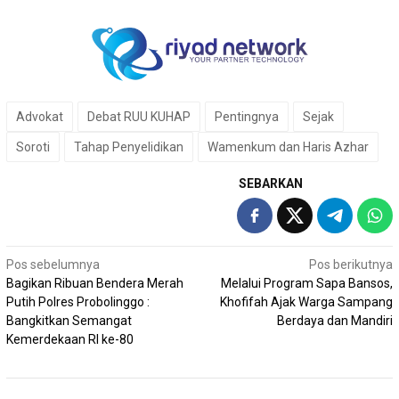
Advokat
Debat RUU KUHAP
Pentingnya
Sejak
Soroti
Tahap Penyelidikan
Wamenkum dan Haris Azhar
SEBARKAN
Navigasi
Pos sebelumnya
Pos berikutnya
Bagikan Ribuan Bendera Merah
Melalui Program Sapa Bansos,
pos
Putih Polres Probolinggo :
Khofifah Ajak Warga Sampang
Bangkitkan Semangat
Berdaya dan Mandiri
Kemerdekaan RI ke-80