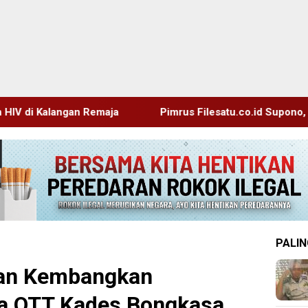
Pimrus Filesatu.co.id Supono, S.H. Menuju Tanah Suci
PALIN
ikan Kembangkan
ca OTT Kades Bongkasa