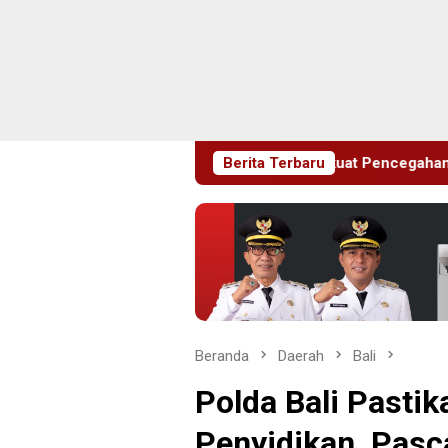
, Pemkab Sidoarjo Perkuat Pencegahan HIV di Kalangan Remaja
Berita Terbaru
Beranda
Daerah
Bali
Polda Bali Past
Penyidikan, Pas