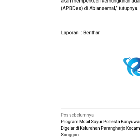
akan memperkecil kemungkinan ada
(APBDes) di Abiansemal,” tutupnya.
Laporan : Benthar
Navigasi
Pos sebelumnya
Program Mobil Sayur Polresta Banyuwa
pos
Digelar di Kelurahan Parangharjo Keca
Songgon