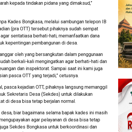
garah kepada tindakan pidana yang dimaksud,”
mpa Kades Bongkasa, melalui sambungan telepon IB
dian (pra OTT) tersebut pihaknya sudah sempat
gar sentatiasa berhati-hati, memanfaatkan dana
uk kepentingan pembangunan di desa.
dilanggar oleh yang bersangkutan dalam penggunaan
udah berkali-kali mengingatkan agar berhati-hati dan
euangan dan inspektorat. Sampai saat ini kami juga
isian pasca OTT yang terjadi,” cetusnya.
, pasca kejadian OTT, pihaknya langsung memanggil
uk Sekretaris Desa (Sekdes) untuk dilakukan
t di desa bisa tetap berjalan normal.
 desa, biar bagaimana selama bapak kades ini masih
mengupayakan agar pelayanan di desa bisa tetap
n juga Sekdes Bongkasa untuk berkoordinasi dan