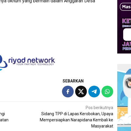
nya oknum yang bermain dalam Anggaran Desa
SEBARKAN
Pos berikutnya
ngi
Sidang TPP di Lapas Kerobokan, Upaya
matan
Mempersiapkan Narapidana Kembali ke
Masyarakat