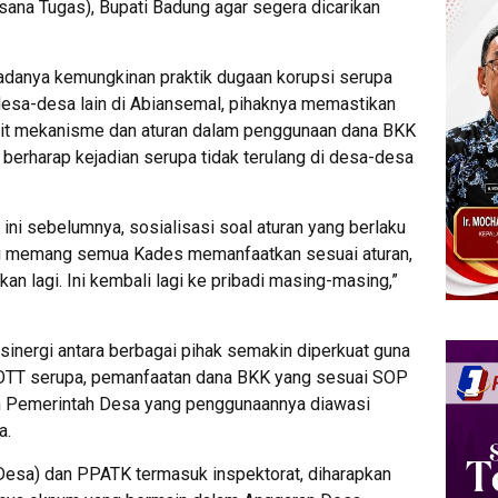
sana Tugas), Bupati Badung agar segera dicarikan
t adanya kemungkinan praktik dugaan korupsi serupa
esa-desa lain di Abiansemal, pihaknya memastikan
kait mekanisme dan aturan dalam penggunaan dana BKK
 berharap kejadian serupa tidak terulang di desa-desa
ini sebelumnya, sosialisasi soal aturan yang berlaku
au memang semua Kades memanfaatkan sesuai aturan,
kan lagi. Ini kembali lagi ke pribadi masing-masing,”
 sinergi antara berbagai pihak semakin diperkuat guna
n OTT serupa, pemanfaatan dana BKK yang sesuai SOP
eh Pemerintah Desa yang penggunaannya diawasi
a.
Desa) dan PPATK termasuk inspektorat, diharapkan