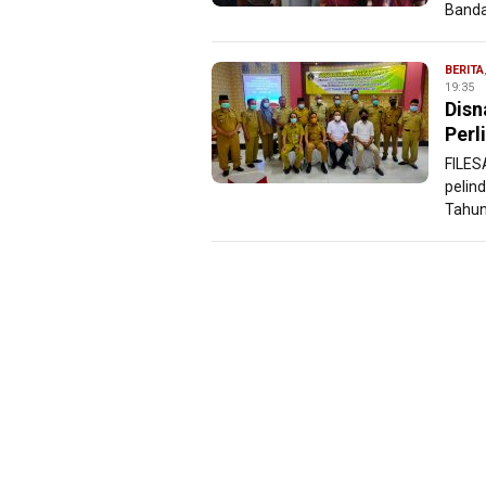
Bandar
BERITA
19:35
Disn
Perl
FILES
pelin
Tahun