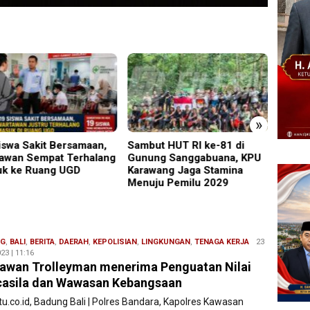
»
iswa Sakit Bersamaan,
Sambut HUT RI ke-81 di
Perken
awan Sempat Terhalang
Gunung Sanggabuana, KPU
Safari
k ke Ruang UGD
Karawang Jaga Stamina
Lumaj
Menuju Pemilu 2029
Kamti
NG
,
BALI
,
BERITA
,
DAERAH
,
KEPOLISIAN
,
LINGKUNGAN
,
TENAGA KERJA
Redaksi
23
23 | 11:16
Filesatu
awan Trolleyman menerima Penguatan Nilai
asila dan Wawasan Kebangsaan
tu.co.id, Badung Bali | Polres Bandara, Kapolres Kawasan