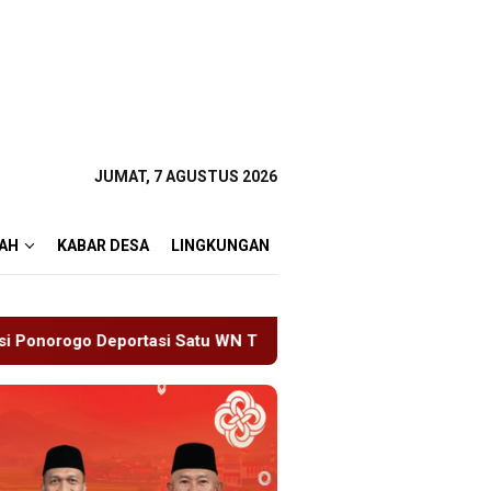
JUMAT, 7 AGUSTUS 2026
AH
KABAR DESA
LINGKUNGAN
u WN Tiongkok Salahgunakan Ijin Tinggal
19 Siswa Sak