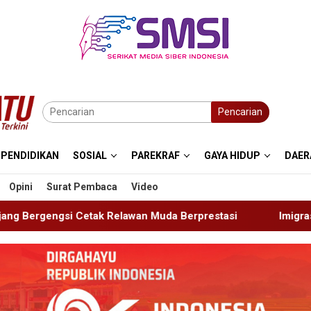
Pencarian
PENDIDIKAN
SOSIAL
PAREKRAF
GAYA HIDUP
DAER
Opini
Surat Pembaca
Video
wan Muda Berprestasi
Imigrasi Ponorogo Deportasi Sat