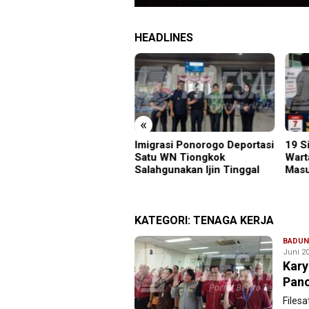
HEADLINES
«
R Wira SMKN 1 Jember
Imigrasi Ponorogo Deportasi
19 S
lar ABHINAYA 2026,
Satu WN Tiongkok
Wart
ng Bergengsi Cetak
Salahgunakan Ijin Tinggal
Masu
lawan Muda Berprestasi
KATEGORI:
TENAGA KERJA
BADU
Juni 20
Kary
Panc
Filesa