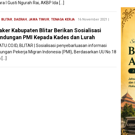
a I Gusti Ngurah Rai, AKBP Ida […]
,
BLITAR
,
DAERAH
,
JAWA TIMUR
,
TENAGA KERJA
Redaksi
16 November 2021 |
Filesatu
aker Kabupaten Blitar Berikan Sosialisasi
indungan PMI Kepada Kades dan Lurah
ATU.CO.ID, BLITAR | Sosialisasi penyebarluasan informasi
dungan Pekerja Migran Indonesia (PMI), Berdasarkan UU No.18
 […]