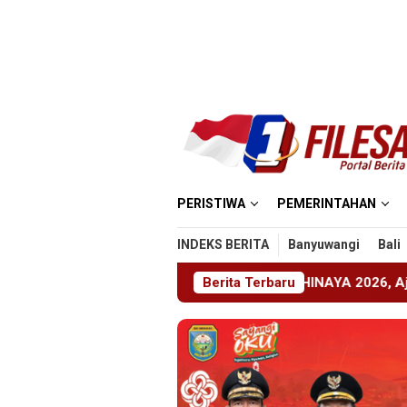
Loncat
ke
konten
PERISTIWA
PEMERINTAHAN
INDEKS BERITA
Banyuwangi
Bali
1 Jember Gelar ABHINAYA 2026, Ajang Bergengsi Cetak Rela
Berita Terbaru