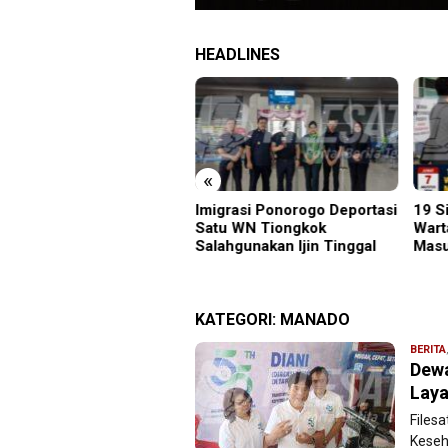
HEADLINES
«
grasi Ponorogo Deportasi
19 Siswa Sakit Bersamaan,
Samb
tu WN Tiongkok
Wartawan Sempat Terhalang
Gunu
ahgunakan Ijin Tinggal
Masuk ke Ruang UGD
Kara
Menu
KATEGORI:
MANADO
BERITA
Dewa
Laya
Files
Keseh