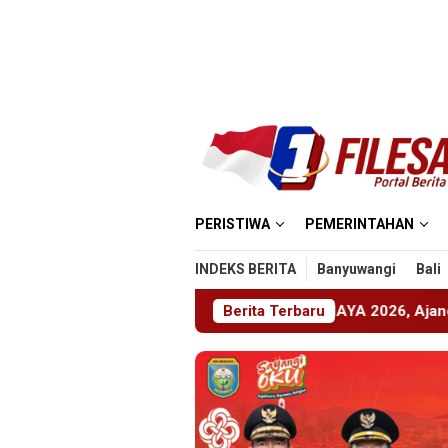
Loncat
ke
konten
PERISTIWA
PEMERINTAHAN
INDEKS BERITA
Banyuwangi
Bali
ember Gelar ABHINAYA 2026, Ajang Bergengsi Cetak Relawan 
Berita Terbaru