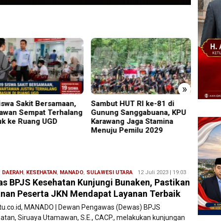
»
ut HUT RI ke-81 di
Perkenalkan Diri Lewat
PMR W
ng Sanggabuana, KPU
Safari Jumat, Kapolres
Gelar
wang Jaga Stamina
Lumajang Ajak Warga Jaga
Ajang
ju Pemilu 2029
Kamtibmas
Relaw
,
DAERAH
,
KESEHATAN
,
MANADO
,
SULAWESI UTARA
Redaksi
12 Juli 2023 | 19:03
s BPJS Kesehatan Kunjungi Bunaken, Pastikan
Filesatu
nan Peserta JKN Mendapat Layanan Terbaik
atu.co.id, MANADO | Dewan Pengawas (Dewas) BPJS
atan, Siruaya Utamawan, S.E., CACP., melakukan kunjungan