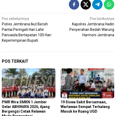
Navigasi
Pos sebelumnya
Pos berikutnya
Polres Jembrana Ikut Bersih
Kapolres Jembrana Hadiri
pos
Pantai Peringati Hari Lahir
Penyerahan Bedah Warung
Pancasila Bertepatan 100 Hari
Harmoni Jembrana
Kepemimpinan Bupati
POS TERKAIT
PMR Wira SMKN 1 Jember
19 Siswa Sakit Bersamaan,
Gelar ABHINAYA 2026, Ajang
Wartawan Sempat Terhalang
Bergengsi Cetak Relawan
Masuk ke Ruang UGD
Muda Berprestasi