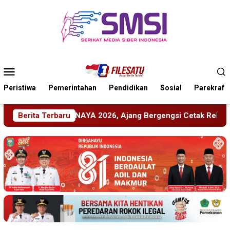
Loncat
ke
konten
Menu
Mobile
Peristiwa
Pemerintahan
Pendidikan
Sosial
Parekraf
Bergengsi Cetak Relawan Muda Berprestasi
Berita Terbaru
Imigrasi 