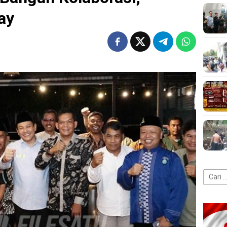
ay
Cari
untuk: