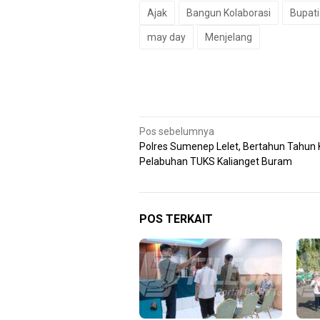
Ajak
Bangun Kolaborasi
Bupati
may day
Menjelang
Navigasi
Pos sebelumnya
Polres Sumenep Lelet, Bertahun Tahun
pos
Pelabuhan TUKS Kalianget Buram
POS TERKAIT