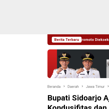
ar UU Merek, Chalas Kromoto Dieksekusi Kejari Jaktim
Berita Terbaru
Beranda
Daerah
Jawa Timur
Bupati Sidoarjo 
Kondusifitas dan