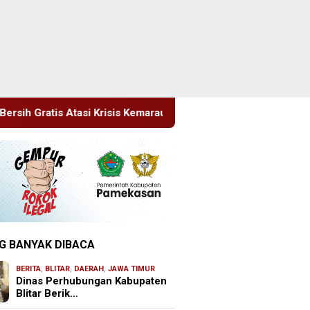
s Kemarau
Sidang Tipiring, Penjual Miras Hasil Razia Di
G BANYAK DIBACA
BERITA
,
BLITAR
,
DAERAH
,
JAWA TIMUR
Dinas Perhubungan Kabupaten
Blitar Berik…