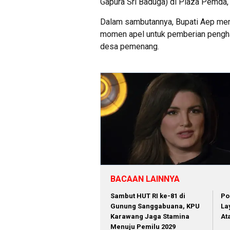
Gapura Sri Baduga) di Plaza Pemda,
Dalam sambutannya, Bupati Aep men
momen apel untuk pemberian pengha
desa pemenang.
BACAAN LAINNYA
Sambut HUT RI ke-81 di
Po
Gunung Sanggabuana, KPU
La
Karawang Jaga Stamina
At
Menuju Pemilu 2029