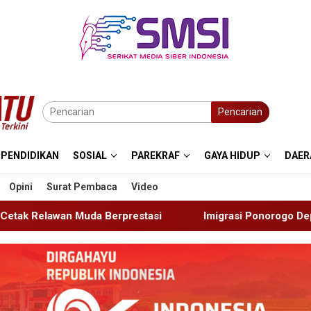
Pencarian
PENDIDIKAN
SOSIAL
PAREKRAF
GAYA HIDUP
DAER
Opini
Surat Pembaca
Video
tasi
Imigrasi Ponorogo Deportasi Satu WN Tiongkok Sal