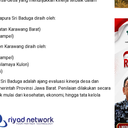
esa-desa yang menunjukkan kinerja terbaik dalam
ura Sri Baduga diraih oleh:
tan Karawang Barat)
iampel)
 Karawang diraih oleh:
iampel)
ilamaya Kulon)
i)
Sri Baduga adalah ajang evaluasi kinerja desa dan
rintah Provinsi Jawa Barat. Penilaian dilakukan secara
 mulai dari kesehatan, ekonomi, hingga tata kelola