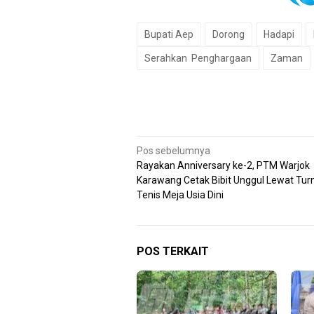
Bupati Aep
Dorong
Hadapi
Serahkan Penghargaan
Zaman
Navigasi
Pos sebelumnya
Rayakan Anniversary ke-2, PTM Warjok
pos
Karawang Cetak Bibit Unggul Lewat Tu
Tenis Meja Usia Dini
POS TERKAIT