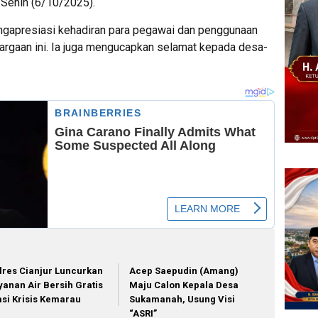
 Senin (6/10/2025).
gapresiasi kehadiran para pegawai dan penggunaan
rgaan ini. Ia juga mengucapkan selamat kepada desa-
lres Cianjur Luncurkan
Acep Saepudin (Amang)
yanan Air Bersih Gratis
Maju Calon Kepala Desa
asi Krisis Kemarau
Sukamanah, Usung Visi
“ASRI”