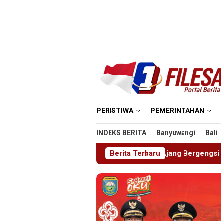
Loncat
ke
konten
PERISTIWA
PEMERINTAHAN
INDEKS BERITA
Banyuwangi
Bali
BHINAYA 2026, Ajang Bergengsi Cetak Relawan Muda Berpres
Berita Terbaru