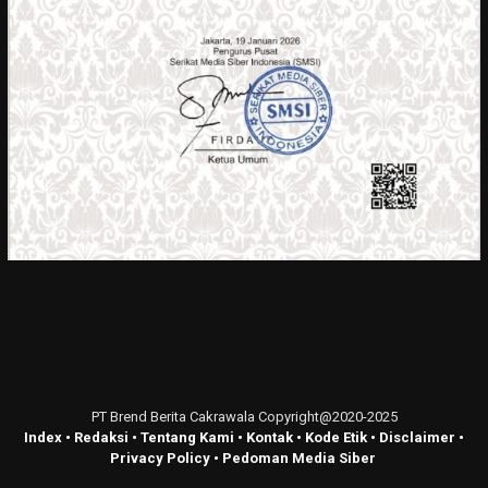
PT Brend Berita Cakrawala Copyright@2020-2025
Index
•
Redaksi
•
Tentang Kami
•
Kontak
•
Kode Etik
•
Disclaimer
•
Privacy Policy
•
Pedoman Media Siber