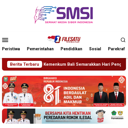
Loncat
ke
konten
Menu
Mobile
Peristiwa
Pemerintahan
Pendidikan
Sosial
Parekraf
i Semarakkan Hari Pengayoman ke-81
Berita Terbaru
Tragedi Proyek M