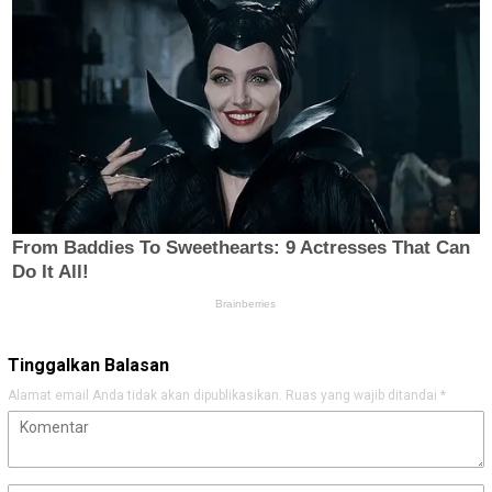
Tinggalkan Balasan
Alamat email Anda tidak akan dipublikasikan.
Ruas yang wajib ditandai
*