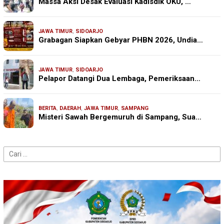
Massa Aksi Desak Evaluasi Kadisdik OKU, …
JAWA TIMUR
,
SIDOARJO
Grabagan Siapkan Gebyar PHBN 2026, Undia…
JAWA TIMUR
,
SIDOARJO
Pelapor Datangi Dua Lembaga, Pemeriksaan…
BERITA
,
DAERAH
,
JAWA TIMUR
,
SAMPANG
Misteri Sawah Bergemuruh di Sampang, Sua…
Cari
untuk: