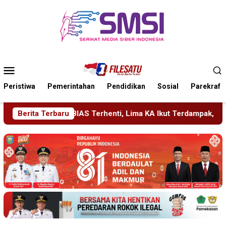
Loncat
ke
konten
Menu
Mobile
Peristiwa
Pemerintahan
Pendidikan
Sosial
Parekraf
ima KA Ikut Terdampak, KAI Daop 7 Gerak Cepat Pulihkan Layan
Berita Terbaru